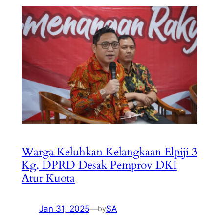
Warga Keluhkan Kelangkaan Elpiji 3
Kg, DPRD Desak Pemprov DKI
Atur Kuota
Jan 31, 2025
—
SA
by