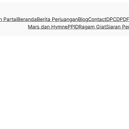
n Partai
Beranda
Berita Perjuangan
Blog
Contact
DPC
DPD
F
Mars dan Hymne
PPID
Ragam Giat
Siaran Pe