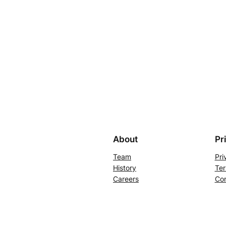
About
Pr
Team
Pri
History
Ter
Careers
Con