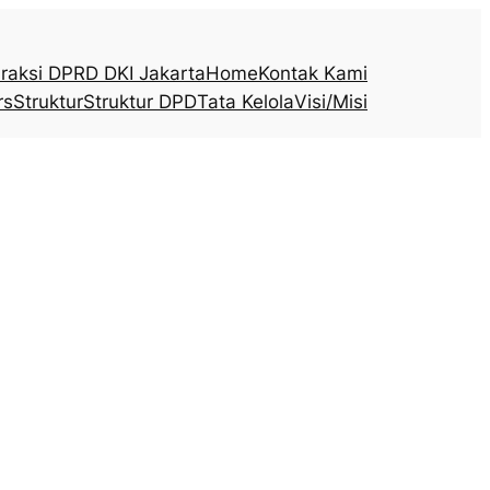
raksi DPRD DKI Jakarta
Home
Kontak Kami
rs
Struktur
Struktur DPD
Tata Kelola
Visi/Misi