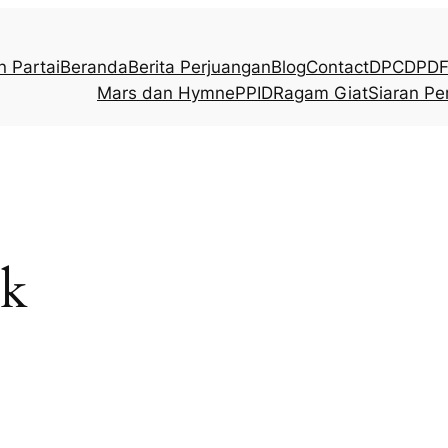
n Partai
Beranda
Berita Perjuangan
Blog
Contact
DPC
DPD
F
Mars dan Hymne
PPID
Ragam Giat
Siaran Pe
uk