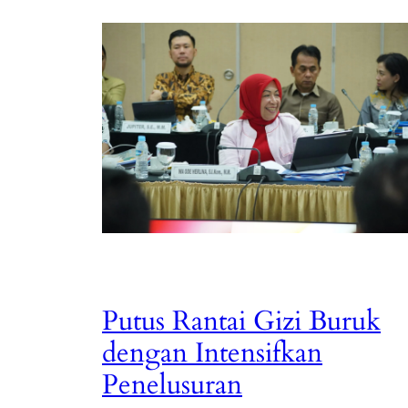
Putus Rantai Gizi Buruk
dengan Intensifkan
Penelusuran