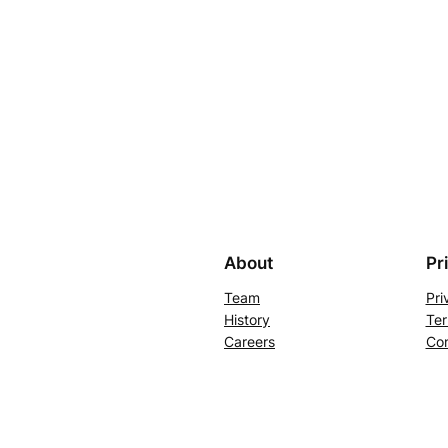
About
Pr
Team
Pri
History
Ter
Careers
Con