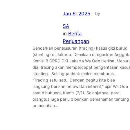
Jan 6, 2025
—
by
SA
in
Berita
Perjuangan
Gencarkan penelusuran (tracing) kasus gizi buruk
(stunting) di Jakarta. Demikian ditegaskan Anggot
Komisi B DPRD DKI Jakarta Wa Ode Herlina. Menur
dia, tracing akan mempercepat pengentasan kasu
stunting. Sehingga tidak makin memburuk.
“Tracing satu-satu. Dengan begitu kita bisa
langsung berikan perawatan intensif,” ujar Wa Ode
saat dihubungi, Kamis (2/1). Selanjutnya, para
orangtua juga perlu diberikan pemahaman tentang
pemenuhan…