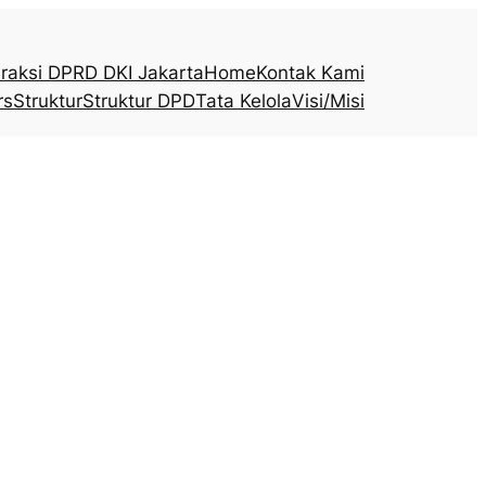
raksi DPRD DKI Jakarta
Home
Kontak Kami
rs
Struktur
Struktur DPD
Tata Kelola
Visi/Misi