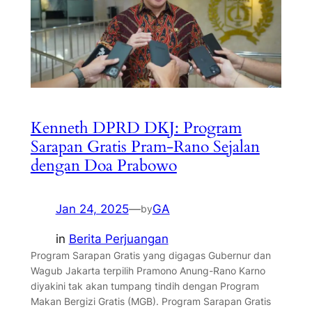
Kenneth DPRD DKJ: Program
Sarapan Gratis Pram-Rano Sejalan
dengan Doa Prabowo
Jan 24, 2025
—
GA
by
in
Berita Perjuangan
Program Sarapan Gratis yang digagas Gubernur dan
Wagub Jakarta terpilih Pramono Anung-Rano Karno
diyakini tak akan tumpang tindih dengan Program
Makan Bergizi Gratis (MGB). Program Sarapan Gratis