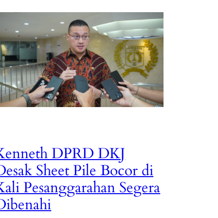
Kenneth DPRD DKJ
Desak Sheet Pile Bocor di
Kali Pesanggarahan Segera
Dibenahi