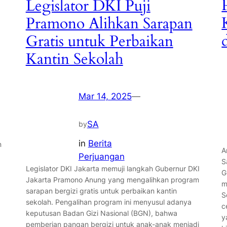
Legislator DKI Puji
Pramono Alihkan Sarapan
Gratis untuk Perbaikan
Kantin Sekolah
Mar 14, 2025
—
SA
by
in
Berita
n
A
Perjuangan
S
Legislator DKI Jakarta memuji langkah Gubernur DKI
G
Jakarta Pramono Anung yang mengalihkan program
m
sarapan bergizi gratis untuk perbaikan kantin
S
sekolah. Pengalihan program ini menyusul adanya
c
keputusan Badan Gizi Nasional (BGN), bahwa
y
pemberian pangan bergizi untuk anak-anak menjadi