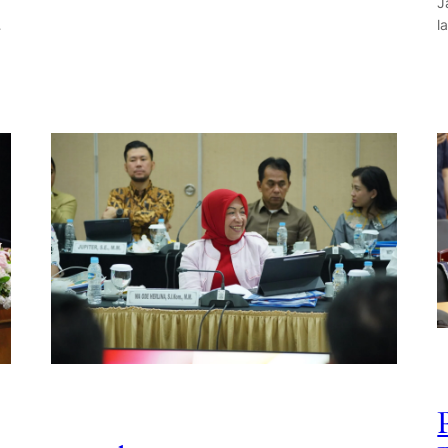
J
…
l