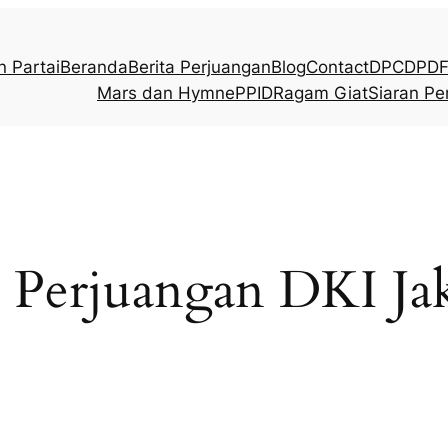
n Partai
Beranda
Berita Perjuangan
Blog
Contact
DPC
DPD
F
Mars dan Hymne
PPID
Ragam Giat
Siaran Pe
Perjuangan DKI Jak