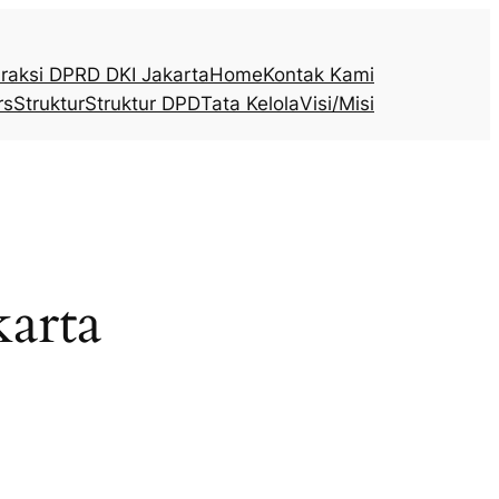
raksi DPRD DKI Jakarta
Home
Kontak Kami
rs
Struktur
Struktur DPD
Tata Kelola
Visi/Misi
arta