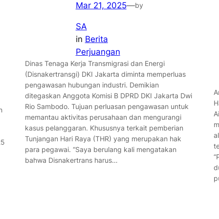
Mar 21, 2025
—
by
SA
in
Berita
Perjuangan
Dinas Tenaga Kerja Transmigrasi dan Energi
(Disnakertransgi) DKI Jakarta diminta memperluas
pengawasan hubungan industri. Demikian
A
ditegaskan Anggota Komisi B DPRD DKI Jakarta Dwi
H
Rio Sambodo. Tujuan perluasan pengawasan untuk
h
A
memantau aktivitas perusahaan dan mengurangi
m
kasus pelanggaran. Khususnya terkait pemberian
a
Tunjangan Hari Raya (THR) yang merupakan hak
25
t
para pegawai. “Saya berulang kali mengatakan
“
bahwa Disnakertrans harus…
d
p