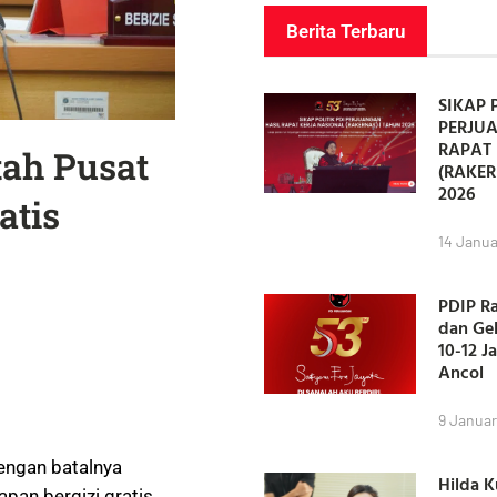
Berita Terbaru
SIKAP 
PERJU
RAPAT 
tah Pusat
(RAKER
2026
atis
14 Janua
PDIP R
dan Ge
10-12 J
Ancol
9 Januar
engan batalnya
Hilda 
pan bergizi gratis.