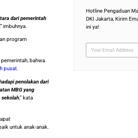
Hotline Pengaduan Ma
tara dari pemerintah
DKI Jakarta, Kirim Ema
,” imbuhnya.
ini ya!
an program
 pemerintah, bahwa
h pusat
.
hadapi penolakan dari
giatan MBG yang
 sekolah
,” kata
dapat
aik untuk anak-anak.