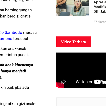
Apresia
Modifi
ena bersinggungan
DKI Ja
an bergizi gratis
27 Marc
Rio Sambodo
merasa
ramono
tersebut.
Video Terbaru
tkan anak-anak
emerintah pusat.
nak anak khususnya
 hanya menjadi
).
kin baik jika ada
ingkatkan gizi anak-