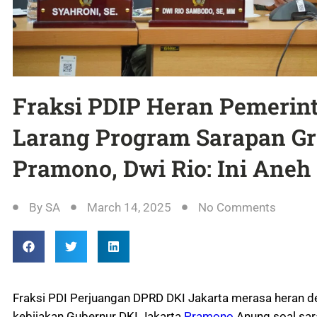
Fraksi PDIP Heran Pemerin
Larang Program Sarapan Gr
Pramono, Dwi Rio: Ini Aneh
By
SA
March 14, 2025
No Comments
Fraksi PDI Perjuangan DPRD DKI Jakarta merasa heran d
kebijakan Gubernur DKI Jakarta
Pramono
Anung soal sara