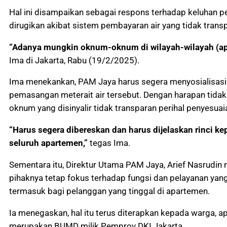
Hal ini disampaikan sebagai respons terhadap keluhan 
dirugikan akibat sistem pembayaran air yang tidak trans
“Adanya mungkin oknum-oknum di wilayah-wilayah (apa
Ima di Jakarta, Rabu (19/2/2025).
Ima menekankan, PAM Jaya harus segera menyosialisasik
pemasangan meterait air tersebut. Dengan harapan tidak
oknum yang disinyalir tidak transparan perihal penyesuaia
“Harus segera dibereskan dan harus dijelaskan rinci k
seluruh apartemen,”
tegas Ima.
Sementara itu, Direktur Utama PAM Jaya, Arief Nasrudin
pihaknya tetap fokus terhadap fungsi dan pelayanan yang
termasuk bagi pelanggan yang tinggal di apartemen.
Ia menegaskan, hal itu terus diterapkan kepada warga, a
merupakan BUMD milik Pemprov DKI Jakarta.