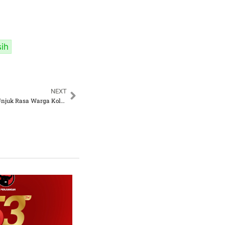
sih
NEXT
Ima Mahdiah Datangi Unjuk Rasa Warga Kolong Tol Penjaringan