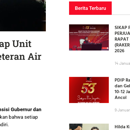
Berita Terbaru
SIKAP 
PERJU
RAPAT 
ap Unit
(RAKER
2026
teran Air
14 Janua
PDIP R
dan Ge
10-12 J
Ancol
nsisi Gubernur dan
9 Januar
an bahwa setiap
diri.
Hilda 