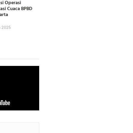
si Operasi
kasi Cuaca BPBD
karta
h 2025