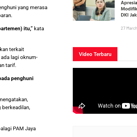
Apresia
penghuni yang merasa
Modifi
DKI Ja
paran.
rtemen) itu,”
kata
27 Marc
an terkait
Video Terbaru
 ada lagi oknum-
n tarif.
epada penghuni
 mengatakan,
 berkeadilan,
palagi PAM Jaya