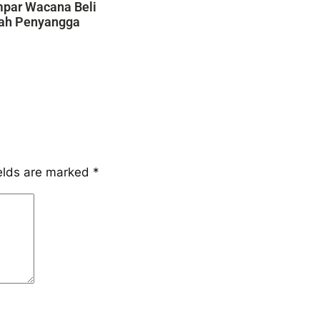
mpar Wacana Beli
yah Penyangga
ields are marked
*