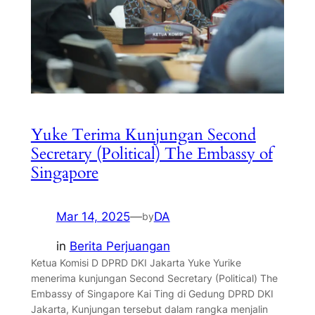
Yuke Terima Kunjungan Second
Secretary (Political) The Embassy of
Singapore
Mar 14, 2025
—
DA
by
in
Berita Perjuangan
Ketua Komisi D DPRD DKI Jakarta Yuke Yurike
menerima kunjungan Second Secretary (Political) The
Embassy of Singapore Kai Ting di Gedung DPRD DKI
Jakarta, Kunjungan tersebut dalam rangka menjalin