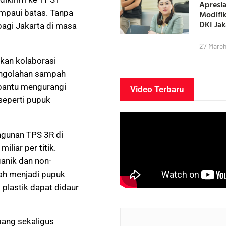
Apresia
ampaui batas. Tanpa
Modifi
DKI Ja
 bagi Jakarta di masa
27 Marc
kan kolaborasi
pengolahan sampah
mbantu mengurangi
Video Terbaru
seperti pupuk
gunan TPS 3R di
liar per titik.
ganik dan non-
lah menjadi pupuk
 plastik dapat didaur
bang sekaligus