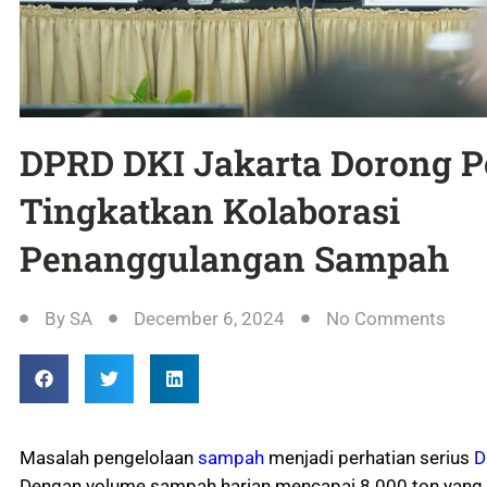
DPRD DKI Jakarta Dorong 
Tingkatkan Kolaborasi
Penanggulangan Sampah
By
SA
December 6, 2024
No Comments
Masalah pengelolaan
sampah
menjadi perhatian serius
D
Dengan volume sampah harian mencapai 8.000 ton yang 