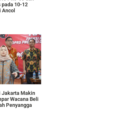
s pada 10-12
i Ancol
 Jakarta Makin
mpar Wacana Beli
yah Penyangga