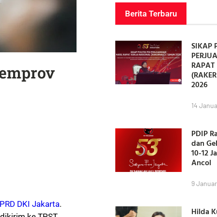
Berita Terbaru
SIKAP 
PERJU
RAPAT 
Pemprov
(RAKER
2026
14 Janua
PDIP R
dan Ge
10-12 J
Ancol
9 Januar
PRD DKI Jakarta
.
Hilda 
dikirim ke TPST