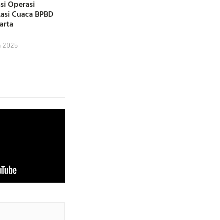
si Operasi
kasi Cuaca BPBD
karta
h 2025