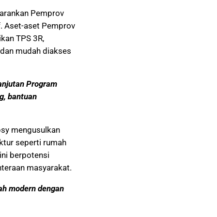
yarankan Pemprov
f. Aset-aset Pemprov
ikan TPS 3R,
r dan mudah diakses
anjutan Program
g, bantuan
bsy mengusulkan
ktur seperti rumah
ini berpotensi
hteraan masyarakat.
pah modern dengan