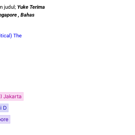
n judul;
Yuke Terima
ngapore , Bahas
tical) The
I Jakarta
i D
pore