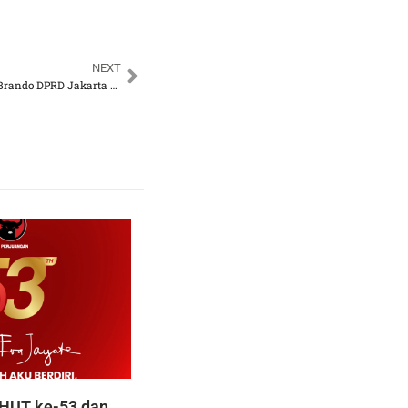
NEXT
Gelar Rapat Paripurna, Brando DPRD Jakarta Paparkan Keinginan Warga yang Harus Dilaksanakan
HUT ke-53 dan