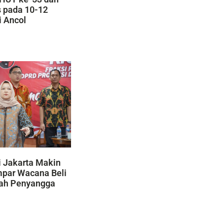
s pada 10-12
i Ancol
 Jakarta Makin
mpar Wacana Beli
yah Penyangga