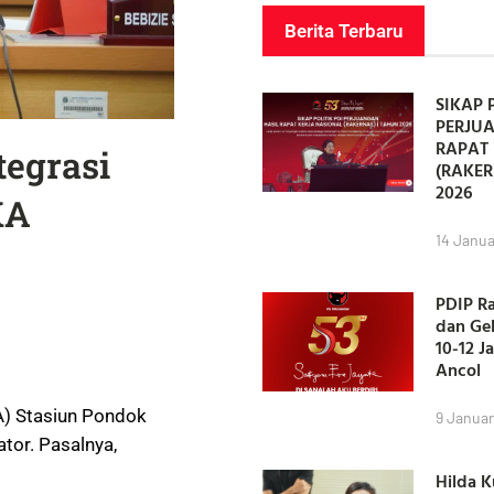
Berita Terbaru
SIKAP 
PERJU
RAPAT 
tegrasi
(RAKER
2026
KA
14 Janua
PDIP R
dan Ge
10-12 J
Ancol
KA) Stasiun Pondok
9 Januar
ator. Pasalnya,
Hilda 