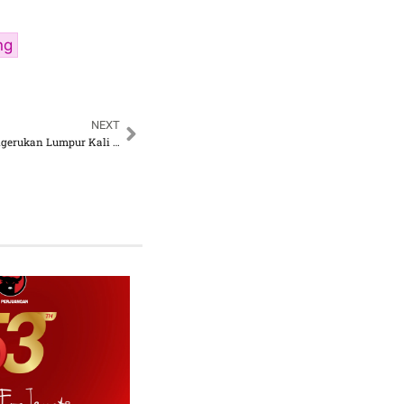
ng
NEXT
Kenneth DPRD DKJ: Pengerukan Lumpur Kali Pesanggrahan Cegah Banjir di Kembangan