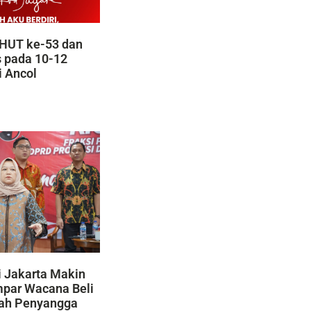
HUT ke-53 dan
s pada 10-12
i Ancol
 Jakarta Makin
mpar Wacana Beli
yah Penyangga