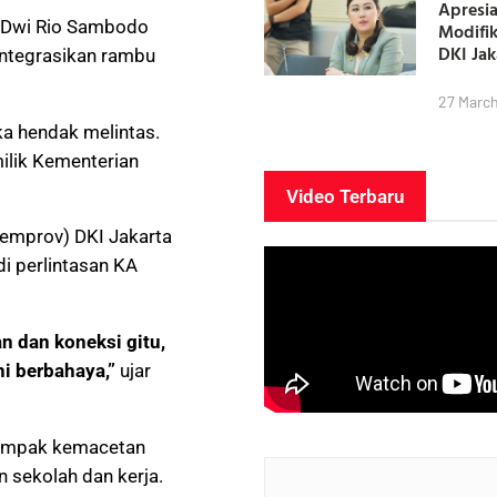
Apresia
a Dwi Rio Sambodo
Modifi
DKI Ja
ntegrasikan rambu
27 Marc
ka hendak melintas.
ilik Kementerian
Video Terbaru
(Pemprov) DKI Jakarta
i perlintasan KA
n dan koneksi gitu,
i berbahaya,”
ujar
rdampak kemacetan
 sekolah dan kerja.