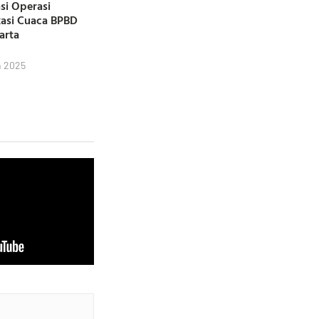
si Operasi
kasi Cuaca BPBD
karta
h 2025