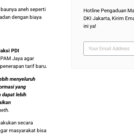
n baunya aneh seperti
Hotline Pengaduan Ma
epadan dengan biaya
DKI Jakarta, Kirim Ema
ini ya!
aksi PDI
 PAM Jaya agar
penerapan tarif baru.
lebih menyeluruh
formasi yang
a dapat lebih
aikan
neth.
ilakukan secara
 agar masyarakat bisa