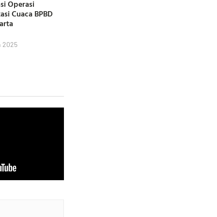
si Operasi
kasi Cuaca BPBD
karta
h 2025