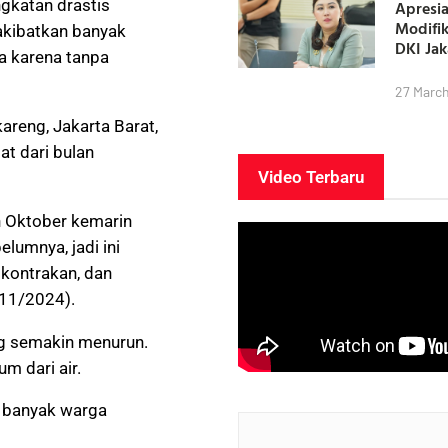
gkatan drastis
Apresia
Modifi
akibatkan banyak
DKI Ja
a karena tanpa
27 Marc
areng, Jakarta Barat,
at dari bulan
Video Terbaru
an Oktober kemarin
lumnya, jadi ini
 kontrakan, dan
/11/2024).
ng semakin menurun.
um dari air.
a banyak warga