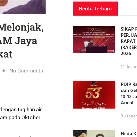
Berita Terbaru
Melonjak,
SIKAP 
PERJU
AM Jaya
RAPAT 
(RAKER
kat
2026
14 Janua
No Comments
PDIP R
dan Ge
10-12 J
Ancol
dengan tagihan air
9 Januar
ajam pada Oktober
Hilda 