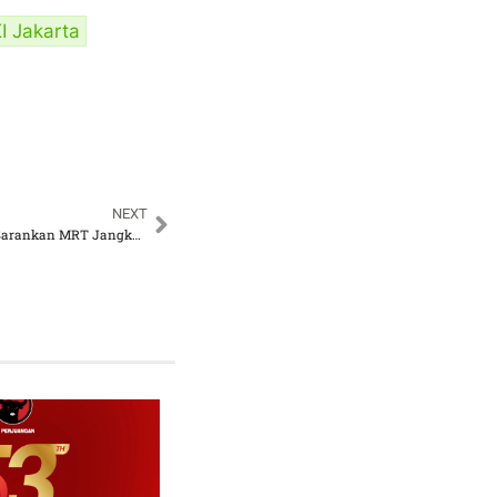
I Jakarta
NEXT
Fraksi PDI Perjuangan Sarankan MRT Jangkau Seluruh Lapisan Masyarakat