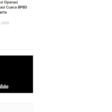
si Operasi
kasi Cuaca BPBD
karta
h 2025