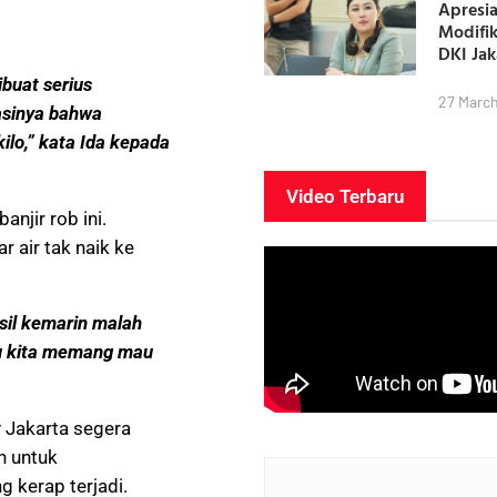
Apresia
Modifi
DKI Ja
ibuat serius
27 Marc
asinya bahwa
ilo,” kata Ida kepada
Video Terbaru
njir rob ini.
 air tak naik ke
asil kemarin malah
u kita memang mau
v Jakarta segera
n untuk
 kerap terjadi.