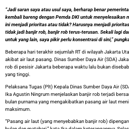
“Jadi saran saya atau usul saya, berharap benar pemerint
kembali bareng dengan Pemda DKI untuk menyelesaikan m
ini menjadi prioritas atau tidak? Harusnya menjadi priorita
tidak jadi banjir rob, banjir rob terus-terusan. Sekali lagi 
untuk yang lain, saya pikir perlu konsentrasi di sini,” pungk
Beberapa hari terakhir sejumlah RT di wilayah Jakarta Ut
akibat air laut pasang. Dinas Sumber Daya Air (SDA) Jaka
rob di pesisir Jakarta beberapa waktu lalu bukan diseba
yang tinggi.
Pelaksana Tugas (Plt) Kepala Dinas Sumber Daya Air (SDA
Ika Agustin Ningrum menjelaskan banjir rob terjadi ber
bulan purnama yang mengakibatkan pasang air laut meni
maksimum.
“Pasang air laut (yang menyebabkan banjir rob) dipengaru
bulan dan matahari,” kata Ika dalam keterangannya, Selas