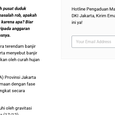
ah pusat duduk
Hotline Pengaduan Ma
asalah rob, apakah
DKI Jakarta, Kirim Ema
s karena apa? Biar
ini ya!
daripada anggaran
asnya.
ara terendam banjir
rta menyebut banjir
bkan oleh curah hujan
) Provinsi Jakarta
samaan dengan fase
ngkat secara
hi oleh gravitasi
a (17/12).