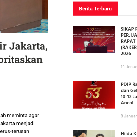
Berita Terbaru
SIKAP 
PERJU
RAPAT 
ir Jakarta,
(RAKER
2026
oritaskan
14 Janua
PDIP R
dan Ge
10-12 J
Ancol
dah meminta agar
9 Januar
Jakarta menjadi
terus-terusan
Hilda 